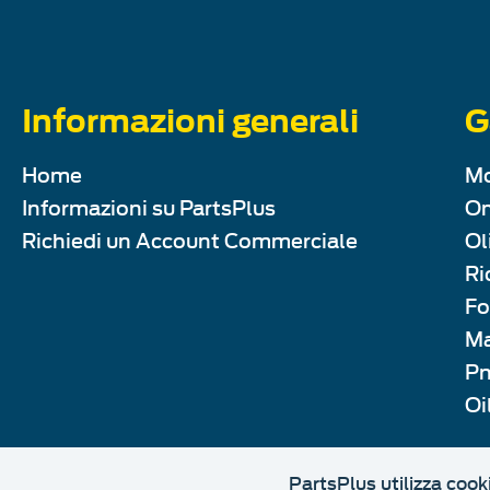
Informazioni generali
G
Home
Mo
Informazioni su PartsPlus
Om
Richiedi un Account Commerciale
Ol
Ri
Fo
Ma
Pn
Oi
PartsPlus utilizza cook