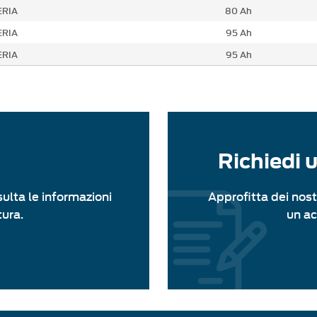
ERIA
80 Ah
ERIA
95 Ah
ERIA
95 Ah
Richiedi 
sulta le informazioni
Approfitta dei nost
tura.
un a