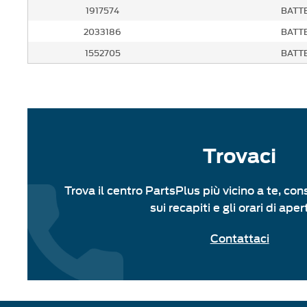
1917574
BATT
2033186
BATT
1552705
BATT
Trovaci
Trova il centro PartsPlus più vicino a te, con
sui recapiti e gli orari di aper
Contattaci