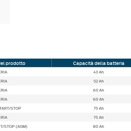
del prodotto
Capacità della batteria
ERIA
43 Ah
ERIA
52 Ah
ERIA
60 Ah
ERIA
60 Ah
START/STOP
75 Ah
ERIA
75 Ah
RT/STOP (AGM)
80 Ah