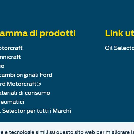
amma di prodotti
Link ut
torcraft
Oil Selecto
nicraft
io
cambi originali Ford
rd Motorcraft®
teriali di consumo
eumatici
l Selector per tutti i Marchi
ie e tecnologie simili su questo sito web per migliorare l