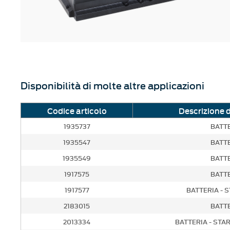
Disponibilità di molte altre applicazioni
Codice articolo
Descrizione 
1935737
BATT
1935547
BATT
1935549
BATT
1917575
BATT
1917577
BATTERIA - 
2183015
BATT
2013334
BATTERIA - STA