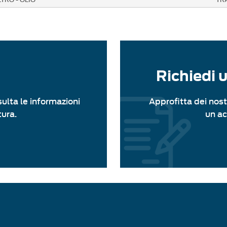
Richiedi 
sulta le informazioni
Approfitta dei nost
tura.
un a