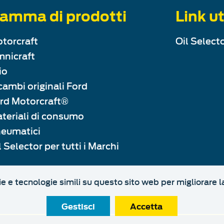
amma di prodotti
Link ut
torcraft
Oil Selecto
nicraft
io
cambi originali Ford
rd Motorcraft®
teriali di consumo
eumatici
l Selector per tutti i Marchi
ie e tecnologie simili su questo sito web per migliorare l
Gestisci
Accetta