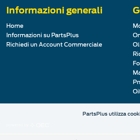
Informazioni generali
G
Home
Mo
Informazioni su PartsPlus
Om
Richiedi un Account Commerciale
Ol
Ri
Fo
Ma
Pn
Oi
PartsPlus utilizza cook
powered by