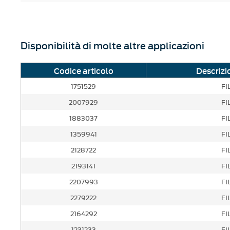
Disponibilità di molte altre applicazioni
Codice articolo
Descrizi
1751529
FI
2007929
FI
1883037
FI
1359941
FI
2128722
FI
2193141
FI
2207993
FI
2279222
FI
2164292
FI
1231233
FI